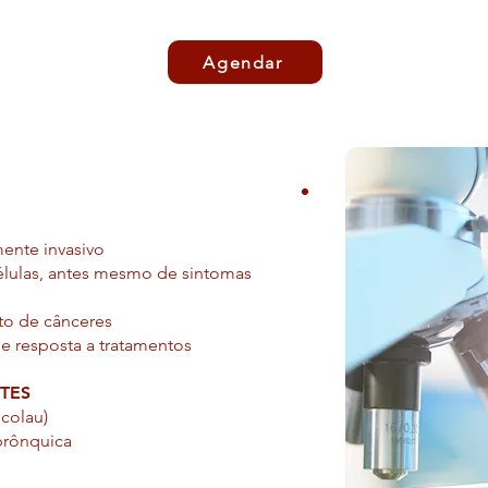
Agendar
ente invasivo
élulas, antes mesmo de sintomas
nto de cânceres
e resposta a tratamentos
TES
icolau)
 brônquica