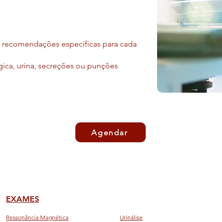
r recomendações específicas para cada
ógica, urina, secreções ou punções
Agendar
EXAMES
Ressonância Magnética
Urinálise