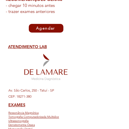
- chegar 10 minutos antes
- trazer exames anteriores
Agendar
ATENDIMENTO LAB
Av. São Carlos, 250 - Tatuí - SP
CEP: 18271-380
EXAMES
Ressonância Magnética
Tomografia Computadorizada Multislice
Ultrassonografia
Densitometria Óssea
Mamografia Digital